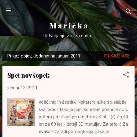
Preskoči na glavno vsebino
M a r i č k a
Ustvarjanje z in za dušo...
Prikaz objav, dodanih na januar, 2011
PRIKAŽI VSE
O
b
Spet nov šopek
j
a
januar 13, 2011
v
e
voščilnic in čestitk. Nekatere slike so slabše
kvalitete - tako je pač, ko delaš pozno v noč,
potem pa slikaš pri umetni svetlobi :((( Za 60
let za 60 let - detajl 3D metuljev Za teto :) Za
svaka - zaradi pomanjkanja časa je