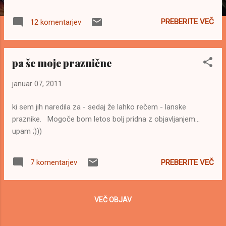
nedodelana zunanjost :( sem dodala metulja,
da je voščilnica "bolj polna" Detajl notranjosti
PREBERITE VEČ
12 komentarjev
Načrt za izdelavo pop-up voščilnice sem
našla tukaj Za zlato poroko (servetna
tehnika, 3d blazinice, okrasne steklene
pa še moje praznične
polperle) Z izjemo ene, so vse svežega
datuma, torej letošnje.
januar 07, 2011
ki sem jih naredila za - sedaj že lahko rečem - lanske
praznike. Mogoče bom letos bolj pridna z objavljanjem...
upam ;)))
PREBERITE VEČ
7 komentarjev
VEČ OBJAV